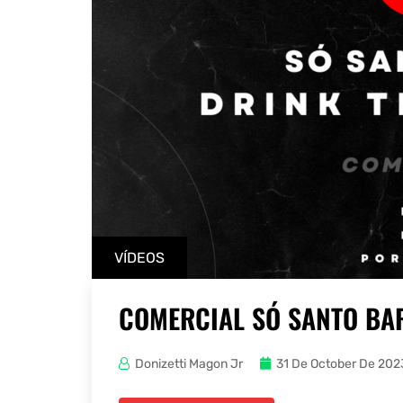
VÍDEOS
COMERCIAL SÓ SANTO BA
Donizetti Magon Jr
31 De October De 202