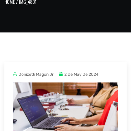
HOME
/ IMG_4801
Donizetti Magon Jr
2 De May De 2024