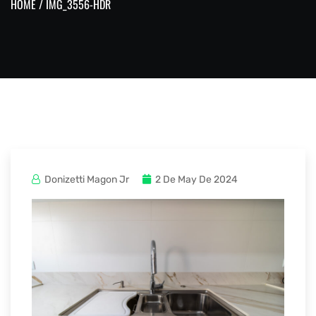
HOME
/ IMG_3556-HDR
Donizetti Magon Jr
2 De May De 2024